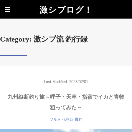
激シブログ！
☰
Category: 激シブ流 釣行録
Last-Modified: 2023/02/01
九州縦断釣り旅～呼子・天草・指宿でイカと青物
狙ってみた～
ソルト
伝説回
爆釣