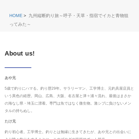
HOME
>
九州縦断釣り旅～呼子・天草・指宿でイカと青物狙
ってみた～
About us!
あや兄
5歳で釣りにハマる。釣り歴29年。サラリーマン、工学博士、元釣具屋店員と
いう異色の経歴。岡山、広島、大阪、名古屋と津々浦々流れ、最後はまさか
の海なし県・埼玉に漂着。専門は魚ではなく微生物。激シブに負けないメン
タルの持ちぬし。
たけ兄
釣り初心者。工学博士。釣りとは無縁に生きてきたが、あや兄との出会いに