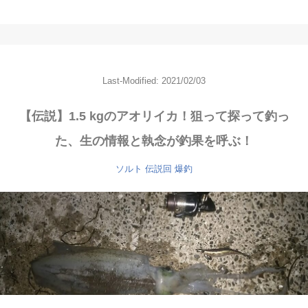
Last-Modified: 2021/02/03
【伝説】1.5 kgのアオリイカ！狙って探って釣っ
た、生の情報と執念が釣果を呼ぶ！
ソルト
伝説回
爆釣