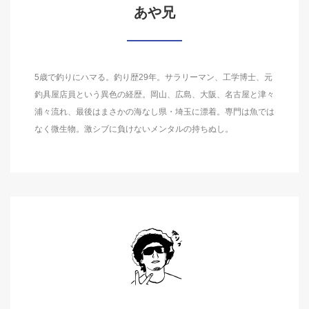
あや兄
5歳で釣りにハマる。釣り歴29年。サラリーマン、工学博士、元
釣具屋店員という異色の経歴。岡山、広島、大阪、名古屋と津々
浦々流れ、最後はまさかの海なし県・埼玉に漂着。専門は魚では
なく微生物。激シブに負けないメンタルの持ちぬし。