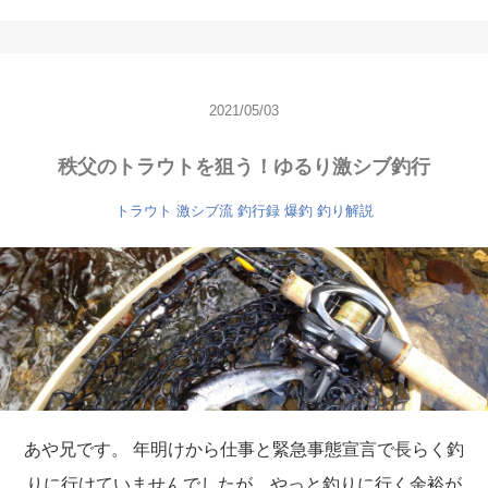
2021/05/03
秩父のトラウトを狙う！ゆるり激シブ釣行
トラウト
激シブ流 釣行録
爆釣
釣り解説
あや兄です。 年明けから仕事と緊急事態宣言で長らく釣
りに行けていませんでしたが、やっと釣りに行く余裕が