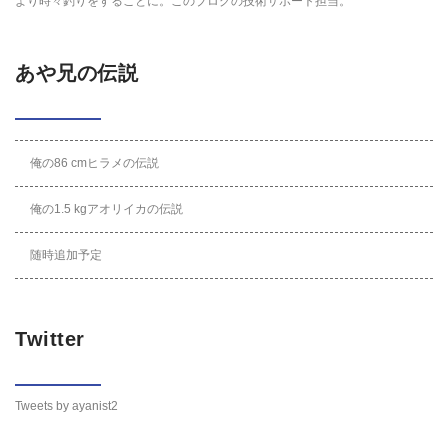
より時々釣りをすることに。このブログの技術サポート担当。
あや兄の伝説
俺の86 cmヒラメの伝説
俺の1.5 kgアオリイカの伝説
随時追加予定
Twitter
Tweets by ayanist2