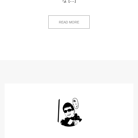
な […]
READ MORE