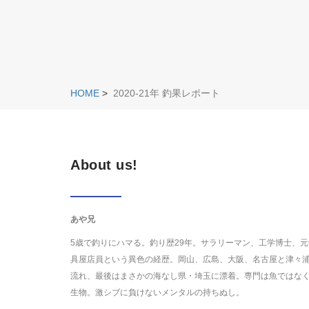
HOME
>
2020-21年 釣果レポート
About us!
あや兄
5歳で釣りにハマる。釣り歴29年。サラリーマン、工学博士、元
具屋店員という異色の経歴。岡山、広島、大阪、名古屋と津々
流れ、最後はまさかの海なし県・埼玉に漂着。専門は魚ではな
生物。激シブに負けないメンタルの持ちぬし。