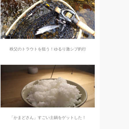
秩父のトラウトを狙う！ゆるり激シブ釣行
「かまどさん」すごい土鍋をゲットした！