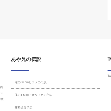
あや兄の伝説
T
Tw
俺の86 cmヒラメの伝説
釣
浦々
俺の1.5 kgアオリイカの伝説
く微
随時追加予定