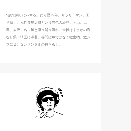
5歳で釣りにハマる。釣り歴29年。サラリーマン、工
学博士、元釣具屋店員という異色の経歴。岡山、広
島、大阪、名古屋と津々浦々流れ、最後はまさかの海
なし県・埼玉に漂着。専門は魚ではなく微生物。激シ
ブに負けないメンタルの持ちぬし。