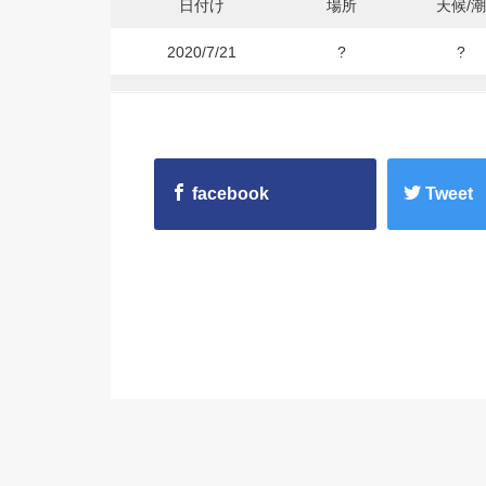
日付け
場所
天候/潮
2020/7/21
?
?
facebook
Tweet